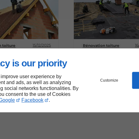
15/12/2025
16
 toiture
Rénovation toiture
 une toiture
Les signes qui indi
e sans tout
qu'il faut rénover sa
cy is our priority
er : mission
toiture
e ?
 improve user experience by
Customize
nt and ads, as well as analyzing
ng social networks functionalities. By
you consent to the use of Cookies
Google
Facebook
.