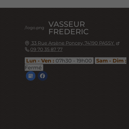
VASSEUR
/logo.png
FREDERIC
33 Rue Arsène Poncey,
74190
PASSY
09 70 35 87 77
Lun - Ven :
07h30 - 19h00
Sam - Dim :
Fermé