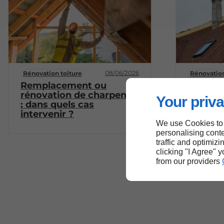
08/06/2026
Rénovation toiture
Rénovation
Remplacement ou
Rénover
rénovation de charpente
ancienn
Your priva
: dans quels cas
remplac
intervenir ?
possibl
We use Cookies to
personalising conte
traffic and optimizi
clicking "I Agree" 
from our providers