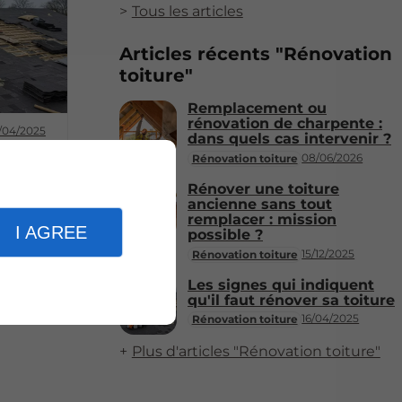
Tous les articles
Articles récents "Rénovation
toiture"
Remplacement ou
rénovation de charpente :
/04/2025
dans quels cas intervenir ?
quent
08/06/2026
Rénovation toiture
Rénover une toiture
ancienne sans tout
remplacer : mission
I AGREE
possible ?
15/12/2025
Rénovation toiture
Les signes qui indiquent
qu'il faut rénover sa toiture
16/04/2025
Rénovation toiture
Plus d'articles "Rénovation toiture"