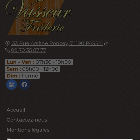
33 Rue Arsène Poncey,
74190
PASSY
09 70 35 87 77
Lun - Ven :
07h30 - 19h00
Sam :
08h00 - 12h00
Dim :
Fermé
Accueil
Contactez-nous
Mentions légales
Plan du site