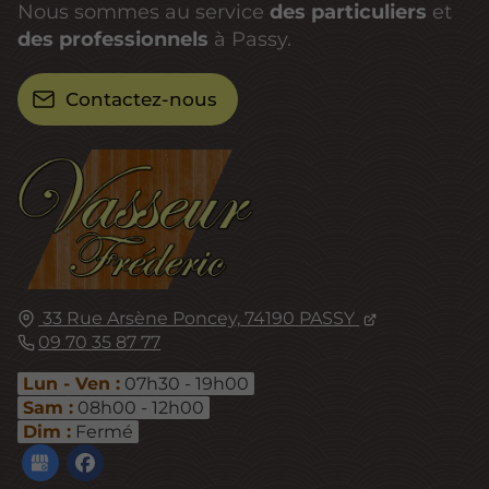
Nous sommes au service
des particuliers
et
des professionnels
à Passy.
Contactez-nous
33 Rue Arsène Poncey,
74190
PASSY
09 70 35 87 77
Lun - Ven :
07h30 - 19h00
Sam :
08h00 - 12h00
Dim :
Fermé